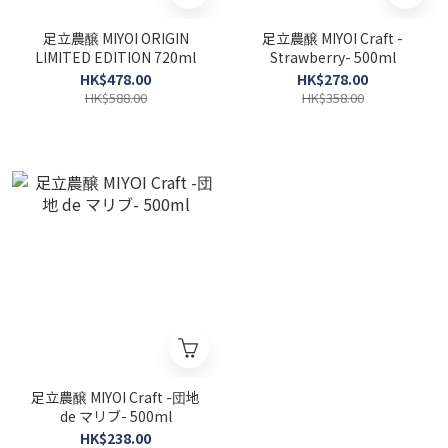
足立農醸 MIYOI ORIGIN
足立農醸 MIYOI Craft -
LIMITED EDITION 720ml
Strawberry- 500ml
HK$478.00
HK$278.00
HK$588.00
HK$358.00
足立農醸 MIYOI Craft -団地
de マリブ- 500ml
HK$238.00