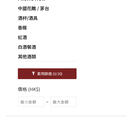
中國花雕 / 茅台
酒杯/酒具
香檳
紅酒
白酒餐酒
其他酒類
套用篩選
(0/20)
價格 (HK$)
~