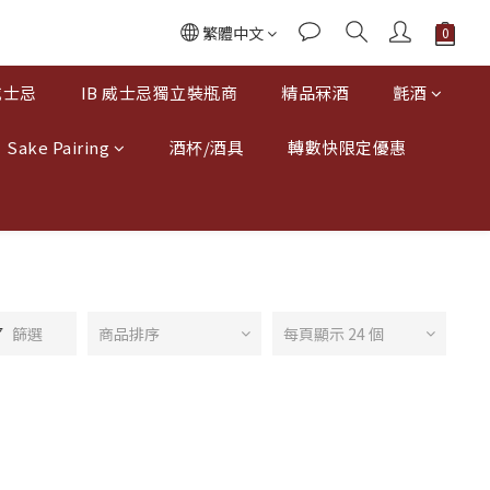
繁體中文
威士忌
IB 威士忌獨立裝瓶商
精品冧酒
氈酒
Sake Pairing
酒杯/酒具
轉數快限定優惠
篩選
商品排序
每頁顯示 24 個