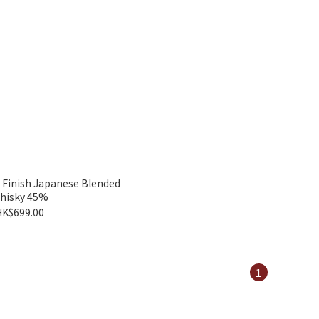
 Finish Japanese Blended
hisky 45%
HK$699.00
1