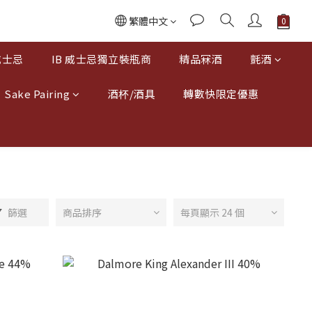
繁體中文
威士忌
IB 威士忌獨立裝瓶商
精品冧酒
氈酒
Sake Pairing
酒杯/酒具
轉數快限定優惠
篩選
商品排序
每頁顯示 24 個