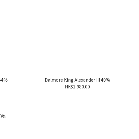
 44%
Dalmore King Alexander III 40%
HK$1,980.00