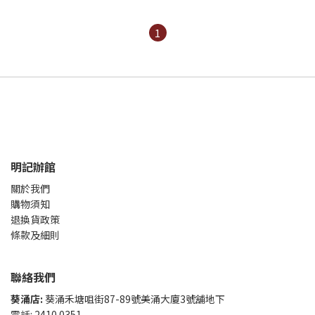
1
明記辦館
關於我們
購物須知
退換貨政策
條款及細則
聯絡我們
葵涌店:
葵涌禾塘咀街87-89號美涌大廈3號舖地下
電話: 2410 0351