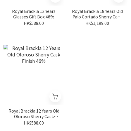
Royal Brackla 12 Years
Royal Brackla 18 Years Old
Glasses Gift Box 46%
Palo Cortado Sherry Cask
Finish 46%
HK$588.00
HK$1,199.00
Royal Brackla 12 Years Old
Oloroso Sherry Cask
Finish 46%
HK$588.00