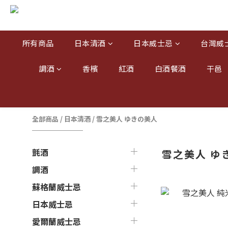
所有商品
日本清酒
日本威士忌
台灣威
調酒
香檳
紅酒
白酒餐酒
干邑
全部商品
/
日本清酒
/
雪之美人 ゆきの美人
氈酒
雪之美人 ゆ
調酒
蘇格蘭威士忌
日本威士忌
愛爾蘭威士忌