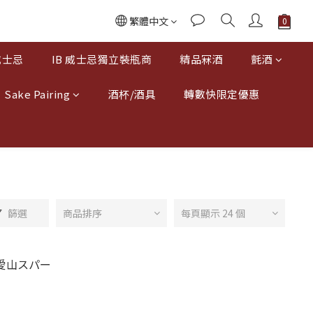
繁體中文
威士忌
IB 威士忌獨立裝瓶商
精品冧酒
氈酒
Sake Pairing
酒杯/酒具
轉數快限定優惠
篩選
商品排序
每頁顯示 24 個