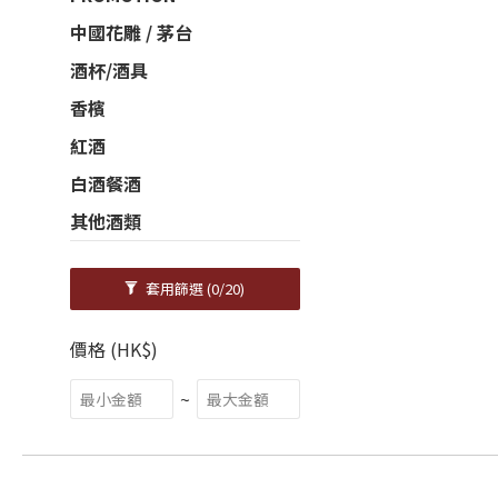
中國花雕 / 茅台
酒杯/酒具
香檳
紅酒
白酒餐酒
其他酒類
套用篩選
(0/20)
價格 (HK$)
~