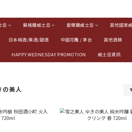
士忌
蘇格蘭威士忌
愛爾蘭威士忌
其他國家
日本梅酒/果酒/甜酒
中國花雕 / 茅台
其他酒類
HAPPY WEDNESDAY PROMOTION
威士忌資訊
きの美人