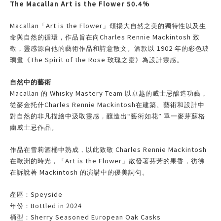
The Macallan Art is the Flower 50.4%
Macallan
Art is the Flower
「
」頌揚大自然之美的獨特性以及生
Charles Rennie Mackintosh
命與自然的循環，作品旨在向
致
1902
敬，靈感源自他的藝術作品和詩意散文。酒款以
年的彩色玻
The Spirit of the Rose
璃畫《
玫瑰之靈》為設計靈感。
自然中的藝術
Macallan
Whisky Mastery Team
的
以卓越的威士忌釀造功藝，
Charles Rennie Mackintosh
從麥金托什
在
建築、藝術和設計中
對自然的非凡描繪中汲取靈感，釀造出“藝術如花”
單一麥芽蘇格
蘭威士忌作品。
Charles Rennie Mackintosh
作品在雪莉酒桶中熟成，以此致敬
Art is the Flower
在歐洲的時光，「
」散發著芬芳的果香，彷彿
Mackintosh
在訴說著
的演講中的優美詞句。
Speyside
產區：
Bottled in 2024
年份：
Sherry Seasoned European Oak Casks
桶型：