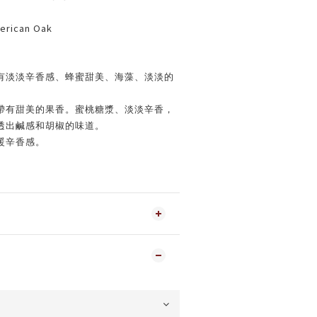
erican Oak
有淡淡辛香感、蜂蜜甜美、海藻、淡淡的
帶有甜美的果香。蜜桃糖漿、淡淡辛香，
透出鹹感和胡椒的味道。
暖辛香感。