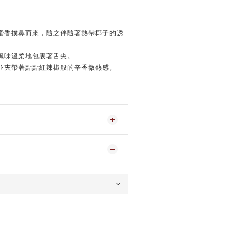
蜜香撲鼻而來，隨之伴隨著熱帶椰子的誘
風味溫柔地包裹著舌尖。
並夾帶著點點紅辣椒般的辛香微熱感。