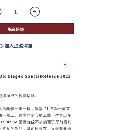
現在預購
加入追蹤清單
 Old Diageo SpecialRelease 2025
交織而成的獨特珍釀。
21
紋的獨特插畫一樣，這款
年單一麥芽
獨一無二。緩慢而耐心的工藝，孕育出多
Dailuaine
酒廠僅餘不多的西班牙前雪莉
度罕見的作品，是前所未有、從未裝瓶過