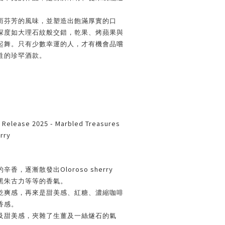
而芬芳的風味，並塑造出飽滿厚實的口
深度如大理石紋般交錯，乾果、烤蘋果與
起舞。只有少數幸運的人，才有機會品嚐
性的珍罕酒款。
 Release 2025 - Marbled Treasures
rry
Oloroso sherry
的辛香，逐漸散發出
黑朱古力等等的香氣。
乾爽感，再來是甜美感、紅糖、濃縮咖啡
香感。
及甜美感，夾雜了生薑及一絲燧石的氣