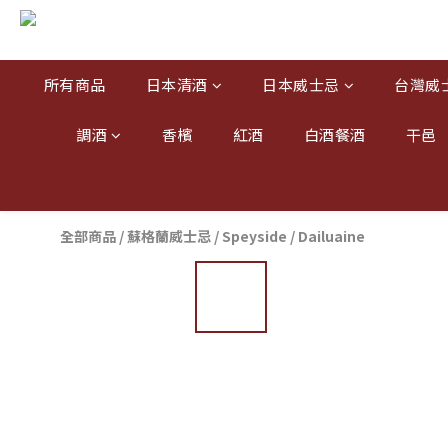
所有商品
日本清酒
日本威士忌
台灣威
調酒
香檳
紅酒
白酒餐酒
干邑
全部商品
/
蘇格蘭威士忌
/
Speyside
/
Dailuaine