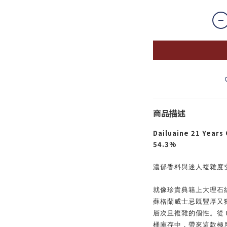
商品描述
Dailuaine 21 Years
54.3%
濃郁香料與迷人複雜度
就像珍貴典籍上大理石
蘇格蘭威士忌既豐厚又
層次且複雜的個性。從
桶庫存中，帶來這款極