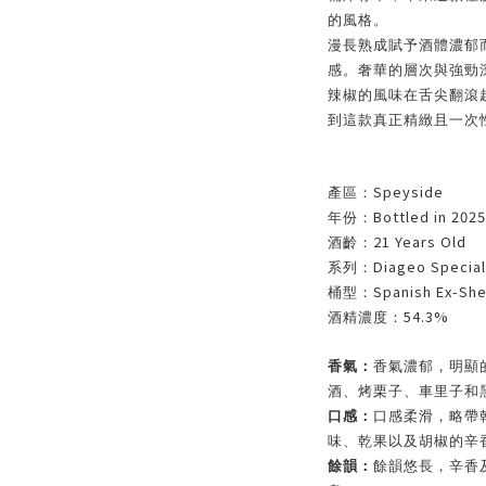
的風格。
漫長熟成賦予酒體濃郁
感。奢華的層次與強勁
辣椒的風味在舌尖翻滾
到這款真正精緻且一次
Speyside
產區：
Bottled in 2025
年份：
21 Years Old
酒齡：
Diageo Special
系列：
Spanish Ex-She
桶型：
54.3%
酒精濃度：
香氣：
香氣濃郁，明顯
酒、烤栗子、車里子和
口感：
口感柔滑，略帶
味、乾果以及胡椒的辛
餘韻：
餘韻悠長，辛香