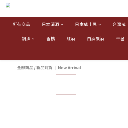
所有商品
日本清酒
日本威士忌
台灣威
調酒
香檳
紅酒
白酒餐酒
干邑
全部商品
/
新品到貨 ｜ New Arrival