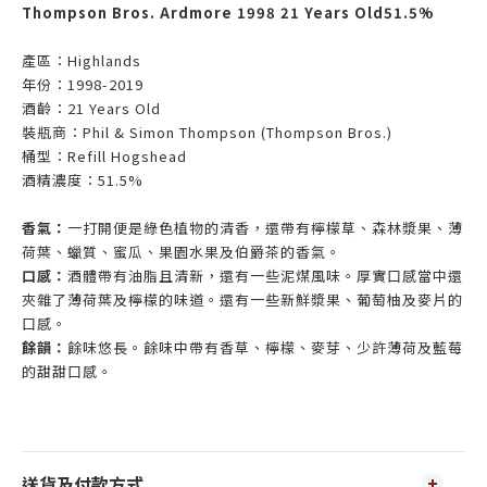
Thompson Bros. Ardmore 1998 21 Years Old51.5%
產區：
Highlands
年份：
1998-2019
酒齡：
21 Years Old
裝瓶商：
Phil & Simon Thompson (Thompson Bros.)
桶型：
Refill Hogshead
酒精濃度：
51.5%
香氣：
一打開便是綠色植物的清香，還帶有檸檬草、森林漿果、薄
荷葉、蠟質、蜜瓜、果園水果及伯爵茶的香氣。
口感：
酒體帶有油脂且清新，還有一些泥煤風味。厚實口感當中還
夾雜了薄荷葉及檸檬的味道。還有一些新鮮漿果、葡萄柚及麥片的
口感。
餘韻：
餘味悠長。餘味中帶有香草、檸檬、麥芽、少許薄荷及藍莓
的甜甜口感。
送貨及付款方式