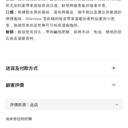
和尤加利葉帶來甜味與清涼感。鮮明檸檬香氣伴隨著辛香。
口感：
柑橘類水果的風味，還有檸檬皮、佛手柑以及層次與藥感的
Oloroso
煙燻風味。
雪莉桶的味道帶來溫暖的香料如薑與小茴
香，接續而來的是乾爽可可粉與濃縮咖啡。
餘韻：
餘韻悠長持久，帶有鹹拖肥糖、炭烤木頭、焦油、燃燒的甜
石南及溫暖香料。
送貨及付款方式
顧客評價
尚未有任何評價