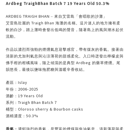
Ardbeg TraighBhan Batch 7 19 Years Old 50.3%
ARDBEG TRAIGH BHAN
–
來自艾雷島「會唱歌的沙灘」
Traigh Bhan
艾雷島壯麗的
海灘的名稱。這片迷人的地方擁有柔
軟的白沙，踏上灘時會發出低鳴的聲音，隨著島上的風與潮水起伏
流動。
作品以濃烈而強勁的煙燻氣息迎擊感官，帶有煤灰的香氣。接著由
清新的尤加利氣息與沁涼薄荷的甜感柔化。入口時迸發出檸檬皮與
Ardbeg
佛手柑的柑橘風味，隨之傾瀉的是典型
的藥草煙燻。尾
韻悠長，最後以鹽味拖肥糖與溫暖辛香收結。
Islay
產區：
2006-2025
年份：
19 Years Old
酒齡：
Traigh Bhan Batch 7
系列：
Oloroso sherry & Bourbon casks
桶型：
50.3%
酒精濃度：
香氣：
濃郁強烈的香氣，是豐富的煙煤與焦油氣息，清新薄荷與柔