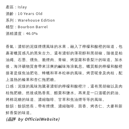
Islay
產區：
10 Years Old
酒齡：
Warehouse Edition
系列：
Bourbon Barrel
桶型：
46.0%
酒精濃度：
香氣：濃郁的泥煤煙燻風味的水果，融入了檸檬和酸橙的味道，包
裹著蠟質感凡的黑朱古力。還有濃郁的薄荷醇和黑胡椒，隨後是柏
油繩、石墨、燻魚、脆煙肉、青椒、烤菠蘿和香梨汁的味道。加水
後，海洋礦物質會帶來涼爽的鹹味海浪氣息。蠟質般的檸檬和酸橙
接著是煤焦油肥皂、蜂蠟和草本松林的風味。烤雲呢拿及肉桂，配
上溫熱的榛果和杏仁拖肥糖。
口感：泥煤的風味泡騰著濃郁的檸檬和酸橙汁，還有黑胡椒以及肉
桂拖肥糖。然後成熟香蕉、醋栗和鹽水。再來是一口溫暖的奶油、
烤棉花糖的味道、濃縮咖啡、甘草和焦油煙等等的風味。
餘韻：餘韻悠長，帶有煙燻、濃縮咖啡、茴香、烤杏仁、大麥和新
鮮香梨的味道。
(
by OfficialWebsite)
品評