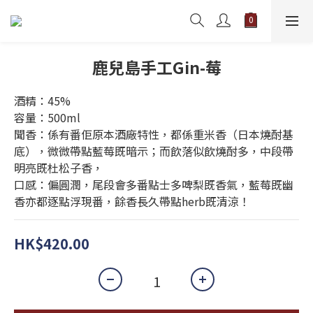
鹿兒島手工Gin-莓
酒精：45%
容量：500ml
聞香：係有番佢原本酒廠特性，都係重米香（日本燒酎基
底），微微帶點藍莓既暗示；而飲落似飲燒酎多，中段帶
明亮既杜松子香，
口感：偏圓潤，尾段會多番點士多啤梨既香氣，藍莓既幽
香亦都逐點浮現番，餘香長久帶點herb既清涼！
HK$420.00