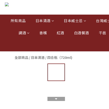
所有商品
日本清酒
日本威士忌
台灣威
調酒
香檳
紅酒
白酒餐酒
干邑
全部商品
/
日本清酒
/
四合瓶（720ml)