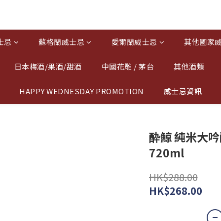
士忌
蘇格蘭威士忌
愛爾蘭威士忌
其他國家
日本梅酒/果酒/甜酒
中國花雕 / 茅台
其他酒類
HAPPY WEDNESDAY PROMOTION
威士忌資訊
酔鯨 純米大吟
720ml
HK$288.00
HK$268.00