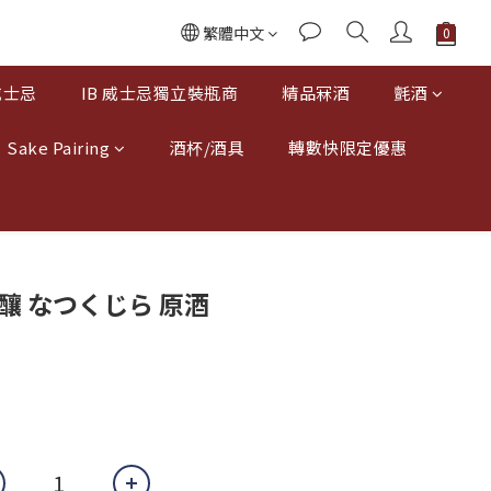
繁體中文
威士忌
IB 威士忌獨立裝瓶商
精品冧酒
氈酒
Sake Pairing
酒杯/酒具
轉數快限定優惠
釀 なつくじら 原酒