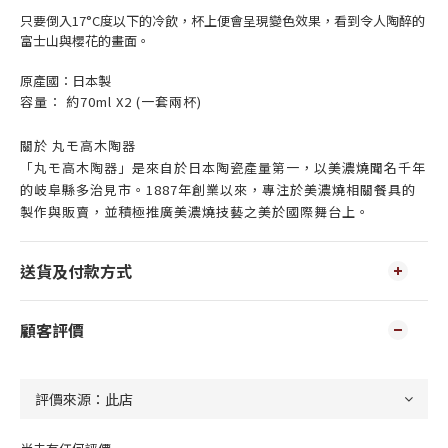
只要倒入17°C度以下的冷飲，杯上便會呈現變色效果，看到令人陶醉的
富士山與櫻花的畫面。
原產國：日本製
容量： 約70ml X2 (一套兩杯)
關於 丸モ高木陶器
「丸モ高木陶器」是來自於日本陶瓷產量第一，以美濃燒聞名千年
的岐阜縣多治見市。1887年創業以來，專注於美濃燒相關餐具的
製作與販賣，並積極推廣美濃燒技藝之美於國際舞台上。
送貨及付款方式
顧客評價