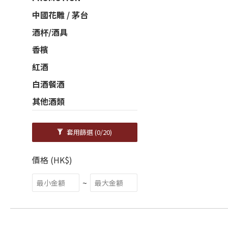
中國花雕 / 茅台
酒杯/酒具
香檳
紅酒
白酒餐酒
其他酒類
套用篩選
(0/20)
價格 (HK$)
~