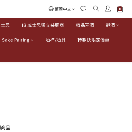
繁體中文
威士忌
IB 威士忌獨立裝瓶商
精品冧酒
氈酒
Sake Pairing
酒杯/酒具
轉數快限定優惠
關商品