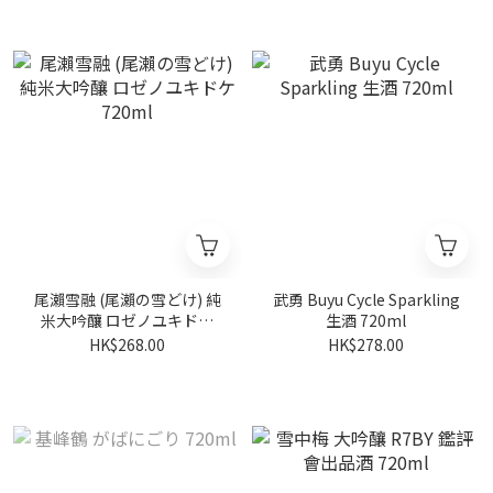
尾瀨雪融 (尾瀨の雪どけ) 純
武勇 Buyu Cycle Sparkling
米大吟釀 ロゼノユキドケ
生酒 720ml
720ml
HK$268.00
HK$278.00