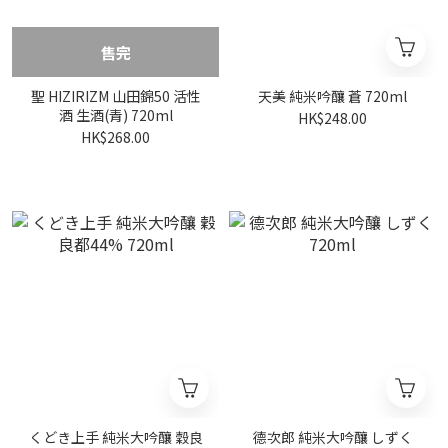
售完
聖 HIZIRIZM 山田錦50 活性
天美 純米吟釀 蒼 720ml
酒 生酒(青) 720ml
HK$248.00
HK$268.00
くどき上手 純米大吟釀 穀良
德次郎 純米大吟釀 しずく