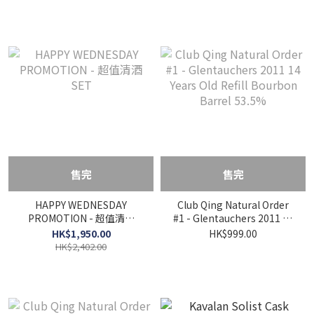
售完
售完
HAPPY WEDNESDAY
Club Qing Natural Order
PROMOTION - 超值清酒
#1 - Glentauchers 2011 14
SET
Years Old Refill Bourbon
HK$1,950.00
HK$999.00
Barrel 53.5%
HK$2,402.00