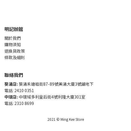
明記辦館
關於我們
購物須知
退換貨政策
條款及細則
聯絡我們
葵涌店:
葵涌禾塘咀街87-89號美涌大廈3號舖地下
電話: 2410 0351
中環店:
中環域多利皇后街4號利隆大廈301室
電話: 2310 8699
2021 © Ming Kee Store