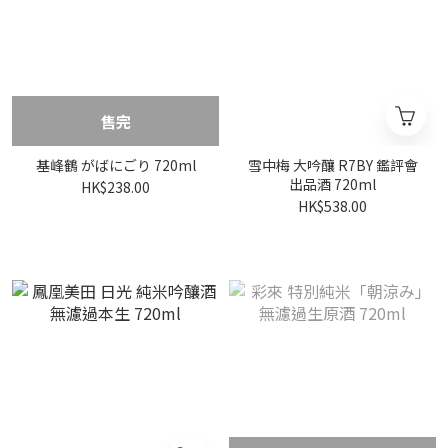
售完
基峰鶴 がばにごり 720ml
雪中梅 大吟釀 R7BY 鑑評會
出品酒 720ml
HK$238.00
HK$538.00