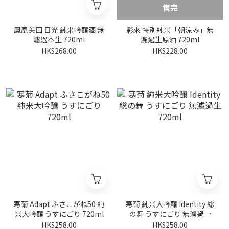
售完
鳳凰美田 日光 純米吟釀酒 無
彩來 特別純米「朝涼み」無
濾過本生 720ml
濾過生原酒 720ml
HK$268.00
HK$228.00
寒菊 Adapt ふさこがね50 純
寒菊 純米大吟釀 Identity 総
米大吟釀 うすにごり 720ml
の舞 うすにごり 無濾過生
720ml
HK$258.00
HK$258.00