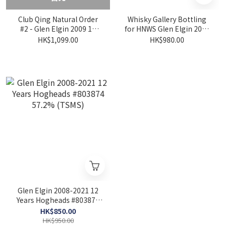
Club Qing Natural Order
Whisky Gallery Bottling
#2 - Glen Elgin 2009 16
for HNWS Glen Elgin 2008
Years Old Refill Hogshead
13 Years Old #807935 57%
HK$1,099.00
HK$980.00
55%
Glen Elgin 2008-2021 12
Years Hogheads #803874
57.2% (TSMS)
HK$850.00
HK$950.00