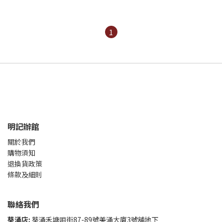
1
明記辦館
關於我們
購物須知
退換貨政策
條款及細則
聯絡我們
葵涌店:
葵涌禾塘咀街87-89號美涌大廈3號舖地下