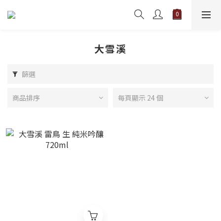
大雪溪
篩選
商品排序
每頁顯示 24 個