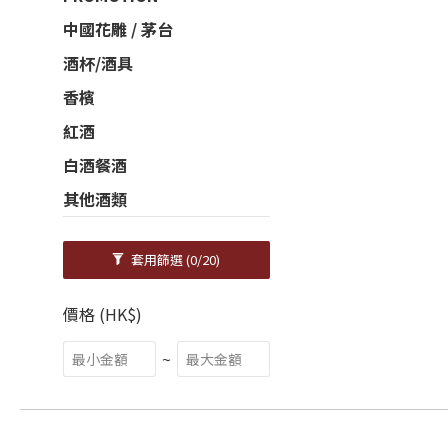
中國花雕 / 茅台
酒杯/酒具
香檳
紅酒
白酒餐酒
其他酒類
套用篩選
(0/20)
價格 (HK$)
~