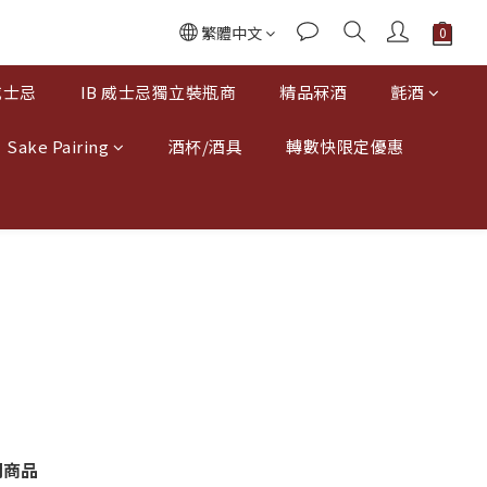
繁體中文
威士忌
IB 威士忌獨立裝瓶商
精品冧酒
氈酒
Sake Pairing
酒杯/酒具
轉數快限定優惠
關商品