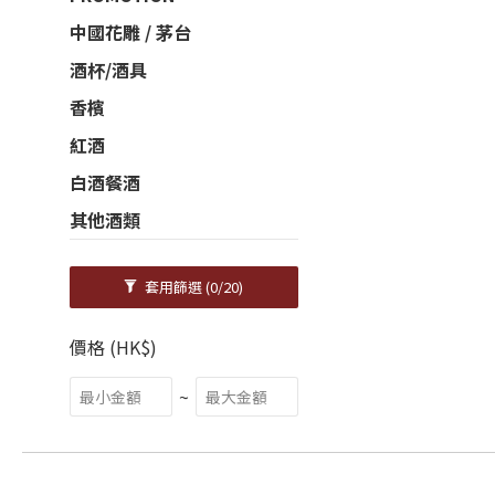
中國花雕 / 茅台
酒杯/酒具
香檳
紅酒
白酒餐酒
其他酒類
套用篩選
(0/20)
價格 (HK$)
~