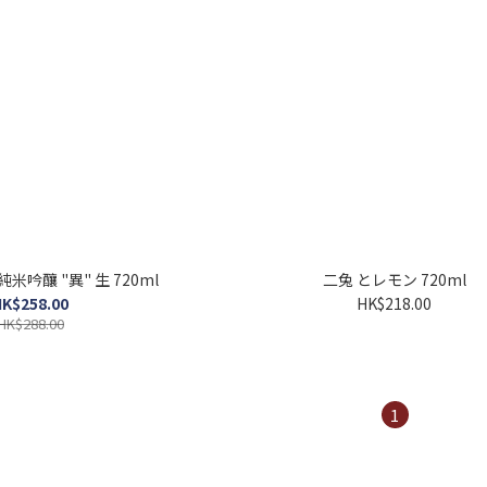
 純米吟釀 "異" 生 720ml
二兔 とレモン 720ml
K$258.00
HK$218.00
HK$288.00
1