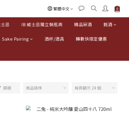
繁體中文
威士忌
IB 威士忌獨立裝瓶商
精品冧酒
氈酒
Sake Pairing
酒杯/酒具
轉數快限定優惠
篩選
商品排序
每頁顯示 24 個