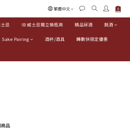
繁體中文
威士忌
IB 威士忌獨立裝瓶商
精品冧酒
氈酒
Sake Pairing
酒杯/酒具
轉數快限定優惠
關商品