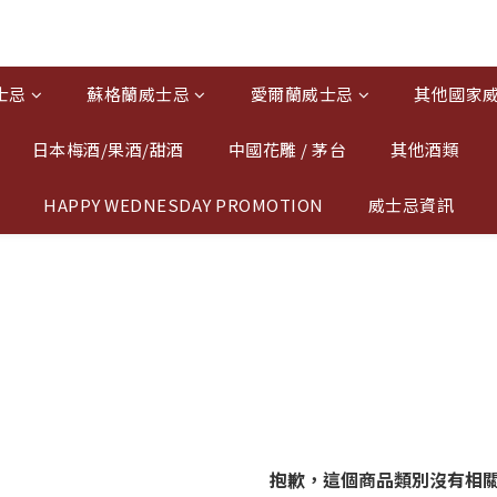
士忌
蘇格蘭威士忌
愛爾蘭威士忌
其他國家
日本梅酒/果酒/甜酒
中國花雕 / 茅台
其他酒類
HAPPY WEDNESDAY PROMOTION
威士忌資訊
福
抱歉，這個商品類別沒有相