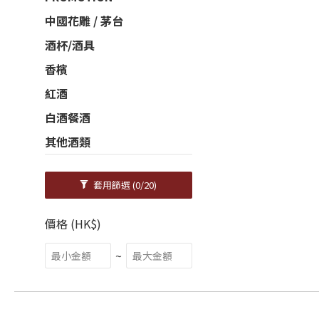
中國花雕 / 茅台
酒杯/酒具
香檳
紅酒
白酒餐酒
其他酒類
套用篩選
(0/20)
價格 (HK$)
~