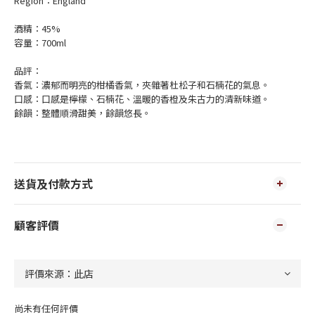
Region：England
酒精：45%
容量：700ml
品評：
香氣：濃郁而明亮的柑橘香氣，夾雜著杜松子和石楠花的氣息。
口感：口感是檸檬、石楠花、溫暖的香橙及朱古力的清新味道。
餘韻：整體順滑甜美，餘韻悠長。
送貨及付款方式
顧客評價
尚未有任何評價