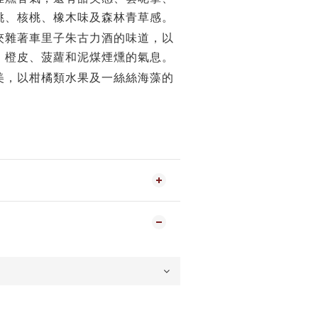
桃、核桃、橡木味及森林青草感。
夾雜著車里子朱古力酒的味道，以
、橙皮、菠蘿和泥煤煙燻的氣息。
美，以柑橘類水果及一絲絲海藻的