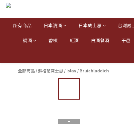
所有商品
日本清酒
日本威士忌
台灣威
調酒
香檳
紅酒
白酒餐酒
干邑
全部商品
/
蘇格蘭威士忌
/
Islay
/
Bruichladdich