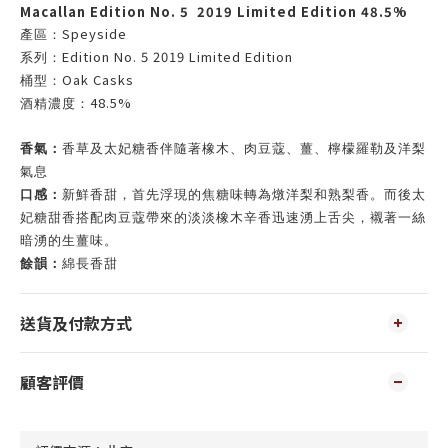
Macallan Edition No. 5 2019 Limited Edition 48.5%
Speyside
產區：
Edition No. 5 2019 Limited Edition
系列：
Oak Casks
桶型：
48.5%
酒精濃度：
香氣：
香草及太妃糖香伴隨著橡木、肉豆蔻、薑、檸檬羅勒及洋梨
氣息
口感：
新鮮香甜，首先浮現的焦糖味轉為燉洋梨和熟梨香。而後太
妃糖甜香搭配肉豆蔻帶來的淡淡橡木辛香迅速湧上舌尖，襯著一絲
暗湧的生薑味。
餘韻：
綿長香甜
送貨及付款方式
顧客評價