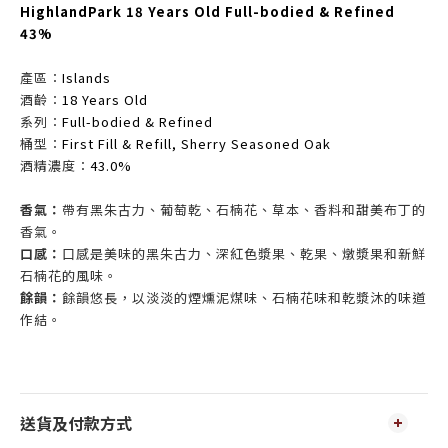
HighlandPark 18 Years Old Full-bodied & Refined
43%
產區：
Islands
酒齡：
18 Years Old
系列：
Full-bodied & Refined
桶型：
First Fill & Refill, Sherry Seasoned Oak
酒精濃度：
43.0%
香氣：
帶有黑朱古力、葡萄乾、石楠花、草本、香料和甜美布丁的
香氣。
口感：
口感是美味的黑朱古力、深紅色漿果、乾果、燉漿果和新鮮
石楠花的風味。
餘韻：
餘韻悠長，以淡淡的煙燻泥煤味、石楠花味和乾漿沐的味道
作結。
送貨及付款方式