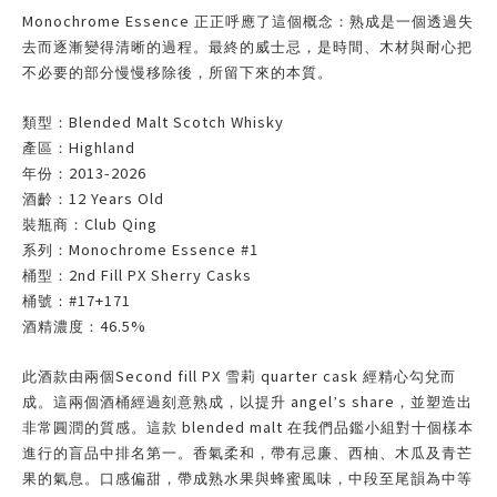
Monochrome Essence
正正呼應了這個概念：熟成是一個透過失
去而逐漸變得清晰的過程。最終的威士忌，是時間、木材與耐心把
不必要的部分慢慢移除後，所留下來的本質。
Blended Malt Scotch Whisky
類型：
Highland
產區：
2013-2026
年份：
12 Years Old
酒齡：
Club Qing
裝瓶商：
Monochrome Essence #1
系列：
2nd Fill PX Sherry Casks
桶型：
#17+171
桶號：
46.5%
酒精濃度：
Second fill PX
quarter cask
此酒款由兩個
雪莉
經精心勾兌而
angel
s share
成。這兩個酒桶經過刻意熟成，以提升
’
，並塑造出
blended malt
非常圓潤的質感。這款
在我們品鑑小組對十個樣本
進行的盲品中排名第一。香氣柔和，帶有忌廉、西柚、木瓜及青芒
果的氣息。口感偏甜，帶成熟水果與蜂蜜風味，中段至尾韻為中等