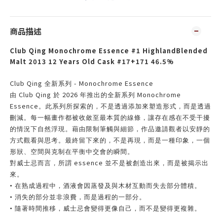
商品描述
Club Qing Monochrome Essence #1 HighlandBlended
Malt 2013 12 Years Old Cask #17+171 46.5%
Club Qing
- Monochrome Essence
全新系列
Club Qing
2026
Monochrome
由
於
年推出的全新系列
Essence
。此系列所探索的，不是透過添加來塑造形式，而是透過
刪減。每一幅畫作都被收斂至最本質的線條，讓存在感在不受干擾
的情況下自然浮現。藉由限制筆觸與細節，作品邀請觀者以安靜的
方式觀看與思考。最終留下來的，不是再現，而是一種印象，一個
形狀、空間與克制在平衡中交會的瞬間。
essence
對威士忌而言，所謂
並不是被創造出來，而是被揭示出
來。
•
在熟成過程中，酒液會因蒸發及與木材互動而失去部分體積。
•
消失的部分並非浪費，而是過程的一部分。
•
隨著時間推移，威士忌會變得更像自己，而不是變得更複雜。