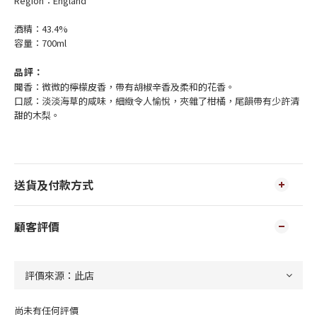
Region：England
酒精：43.4%
容量：700ml
品評：
聞香：微微的檸檬皮香，帶有胡椒辛香及柔和的花香。
口感：淡淡海草的咸味，細緻令人愉悅，夾雜了柑橘，尾韻帶有少許清
甜的木梨。
送貨及付款方式
顧客評價
尚未有任何評價