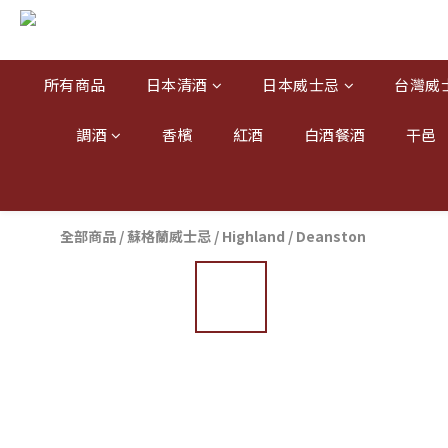
所有商品
日本清酒
日本威士忌
台灣威
調酒
香檳
紅酒
白酒餐酒
干邑
全部商品
/
蘇格蘭威士忌
/
Highland
/
Deanston