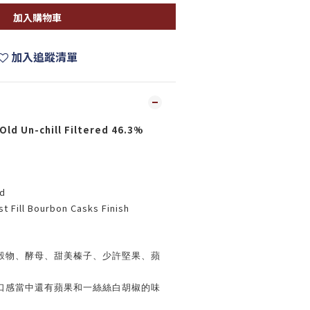
加入購物車
加入追蹤清單
Old Un-chill Filtered 46.3%
ed
t Fill Bourbon Casks Finish
穀物、酵母、甜美榛子、少許堅果、蘋
。
口感當中還有蘋果和一絲絲白胡椒的味