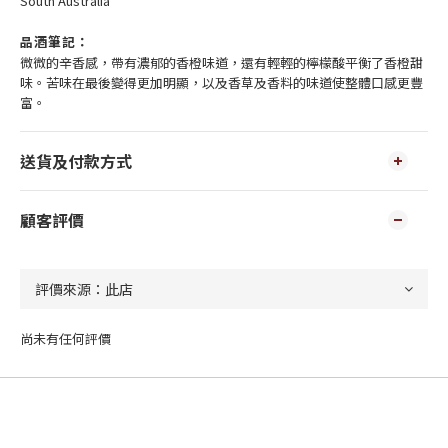
South Australia
品酒筆記：
微微的辛香感，帶有濃郁的香橙味道，還有輕輕的檸檬酸平衡了香橙甜
味。苦味在最後變得更加明顯，以及香草及香料的味道使整體口感更豐
富。
送貨及付款方式
顧客評價
尚未有任何評價