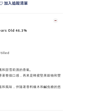
加入追蹤清單
ears Old 46.3%
tilled
蠟和甜雪莉酒的香氣。
導著整個口感，再來是蜂蜜堅果穀物和豐
溫和風味，伴隨著香料橡木和鹹焦糖的悠