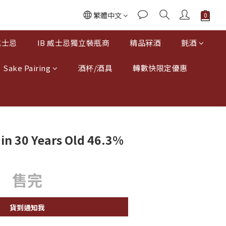
繁體中文
威士忌
IB 威士忌獨立裝瓶商
精品冧酒
氈酒
Sake Pairing
酒杯/酒具
轉數快限定優惠
n 30 Years Old 46.3%
售完
貨到通知我