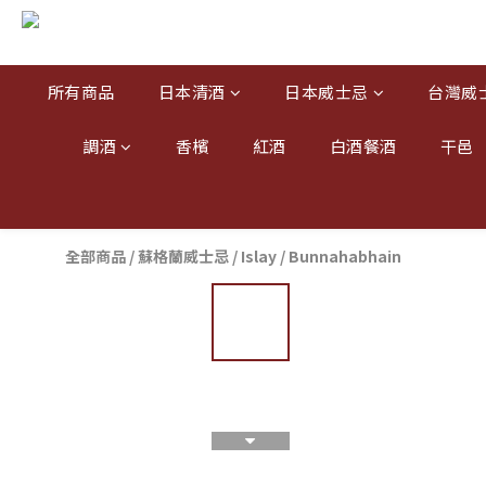
所有商品
日本清酒
日本威士忌
台灣威
調酒
香檳
紅酒
白酒餐酒
干邑
全部商品
/
蘇格蘭威士忌
/
Islay
/
Bunnahabhain