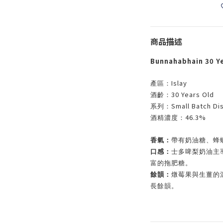
商品描述
Bunnahabhain 30 Y
Islay
產區：
30 Years Old
酒齡：
Small Batch Dis
系列：
46.3%
酒精濃度：
香氣：
帶有奶油糖、蜂
口感：
士多啤梨奶油主
富的拖肥糖。
餘韻：
燉莓果與生薑的
長餘韻。