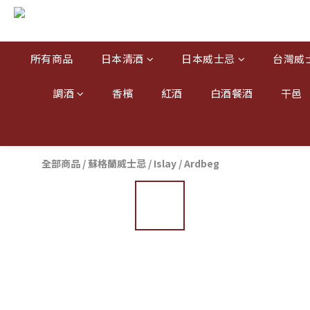
所有商品
日本清酒
日本威士忌
台灣威
調酒
香檳
紅酒
白酒餐酒
干邑
全部商品
/
蘇格蘭威士忌
/
Islay
/
Ardbeg