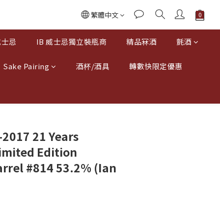
繁體中文
威士忌
IB 威士忌獨立裝瓶商
精品冧酒
氈酒
Sake Pairing
酒杯/酒具
轉數快限定優惠
-2017 21 Years
imited Edition
arrel #814 53.2% (Ian