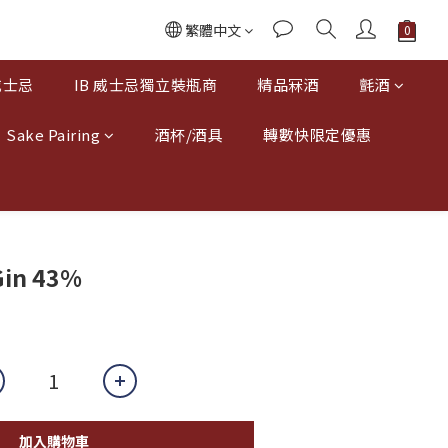
繁體中文
威士忌
IB 威士忌獨立裝瓶商
精品冧酒
氈酒
Sake Pairing
酒杯/酒具
轉數快限定優惠
Gin 43%
加入購物車