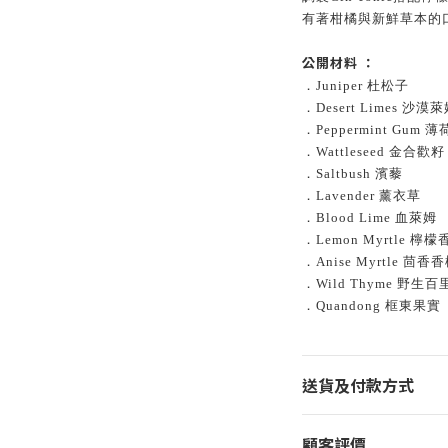
有著柑橘與新鮮草本的
公開材料 ：
．Juniper 杜松子
．Desert Limes 沙漠
．Peppermint Gum 
．Wattleseed 金合歡籽
．Saltbush 濱藜
．Lavender 薰衣草
．Blood Lime 血萊姆
．Lemon Myrtle 檸
．Anise Myrtle 茴香
．Wild Thyme 野生百
．Quandong 框東果實
送貨及付款方式
顧客評價