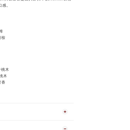
口感。
萊姆
薄荷桉
檬香桃木
香桃木
里香