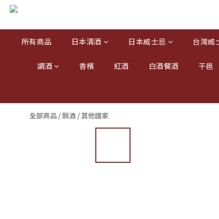
所有商品
日本清酒
日本威士忌
台灣威
調酒
香檳
紅酒
白酒餐酒
干邑
全部商品
/
氈酒
/
其他國家