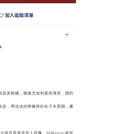
加入追蹤清單
%
與甜美柑橘，微微尤加利葉與薄荷，隱約
氣息，帶淡淡的檸檬與杜松子木質調，薰
檸檬片與百里香是宜人舒爽，以Martini表現