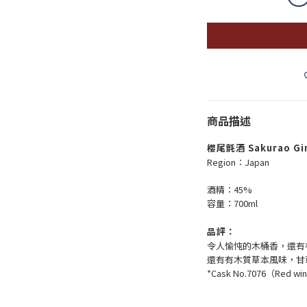
商品描述
櫻尾氈酒 Sakurao Gin 
Region：Japan
酒精：45%
容量：700ml
品評：
令人愉忳的木桶香，還有
還有有木質草本風味，甘
*Cask No.7076（Red wine c