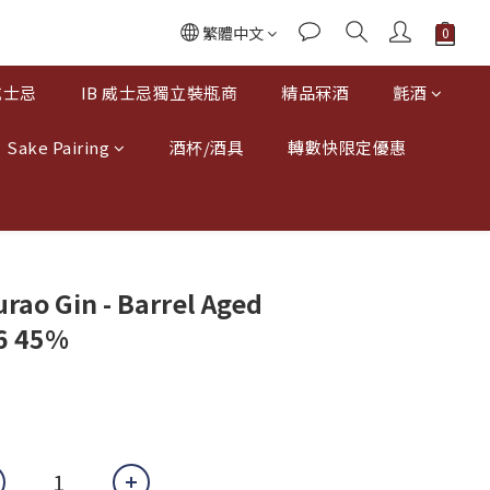
繁體中文
威士忌
IB 威士忌獨立裝瓶商
精品冧酒
氈酒
Sake Pairing
酒杯/酒具
轉數快限定優惠
o Gin - Barrel Aged
6 45%