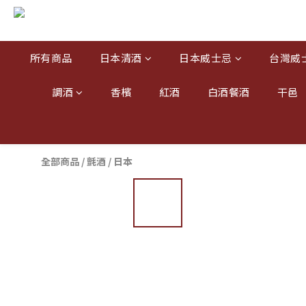
所有商品
日本清酒
日本威士忌
台灣威
調酒
香檳
紅酒
白酒餐酒
干邑
全部商品
/
氈酒
/
日本