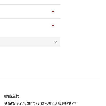
聯絡我們
葵涌店:
葵涌禾塘咀街87-89號美涌大廈3號舖地下