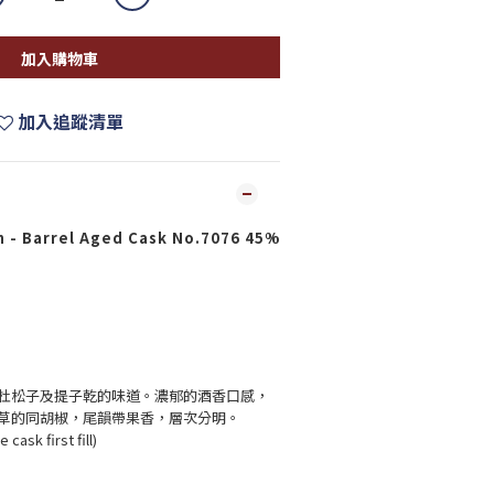
加入購物車
加入追蹤清單
- Barrel Aged Cask No.7076 45%
杜松子及提子乾的味道。濃郁的酒香口感，
草的同胡椒，尾韻帶果香，層次分明。
ask first fill)