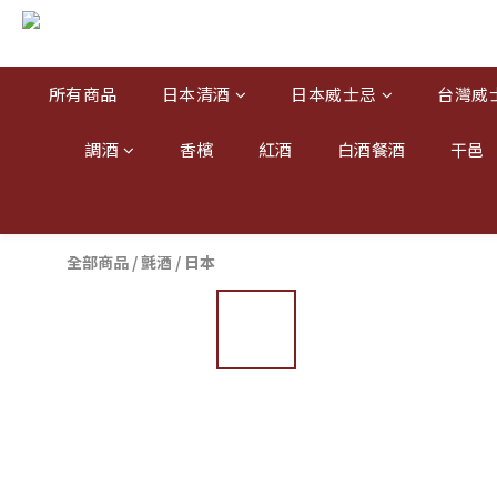
所有商品
日本清酒
日本威士忌
台灣威
調酒
香檳
紅酒
白酒餐酒
干邑
全部商品
/
氈酒
/
日本