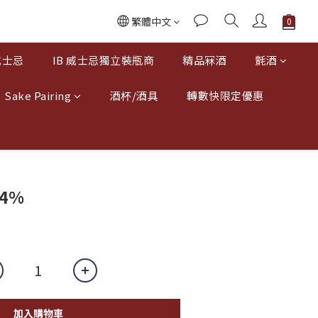
繁體中文
威士忌
IB 威士忌獨立裝瓶商
精品冧酒
氈酒
Sake Pairing
酒杯/酒具
轉數快限定優惠
54%
加入購物車