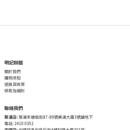
明記辦館
關於我們
購物須知
退換貨政策
條款及細則
聯絡我們
葵涌店:
葵涌禾塘咀街87-89號美涌大廈3號舖地下
電話: 2410 0351
中環店:
中環域多利皇后街4號利隆大廈301室