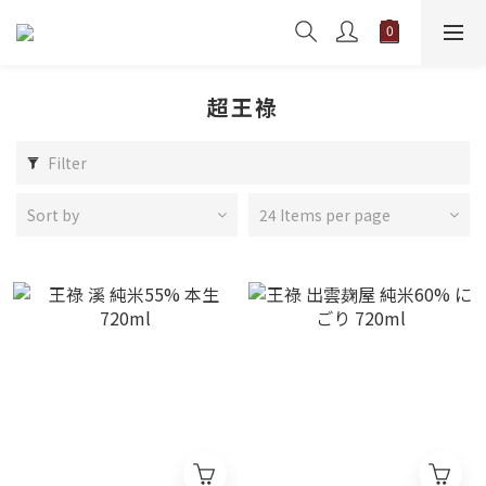
超王祿
Filter
Sort by
24 Items per page