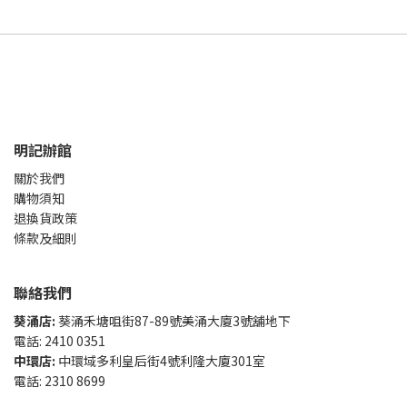
明記辦館
關於我們
購物須知
退換貨政策
條款及細則
聯絡我們
葵涌店:
葵涌禾塘咀街87-89號美涌大廈3號舖地下
電話: 2410 0351
中環店:
中環域多利皇后街4號利隆大廈301室
電話: 2310 8699