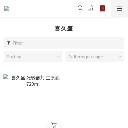
喜久盛
Filter
Sort by
24 Items per page