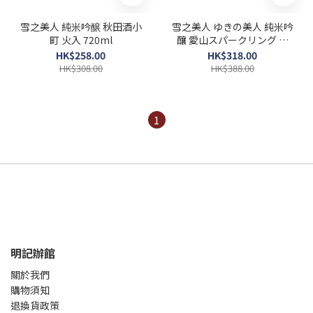
雪之美人 純米吟醸 秋田酒小
雪之美人 ゆきの美人 純米吟
町 火入 720ml
釀 愛山スパークリング 春
720ml
HK$258.00
HK$318.00
HK$308.00
HK$388.00
1
明記辦館
關於我們
購物須知
退換貨政策