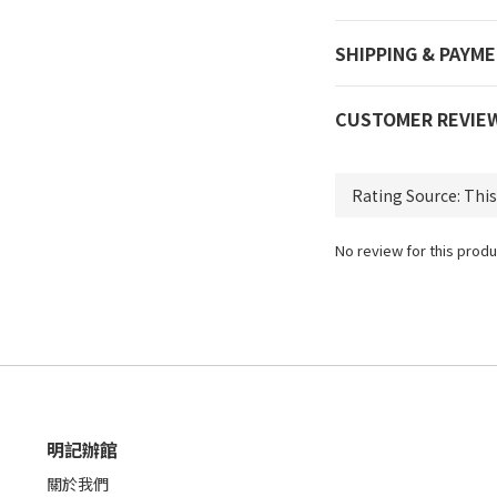
SHIPPING & PAYM
CUSTOMER REVIE
No review for this produ
明記辦館
關於我們