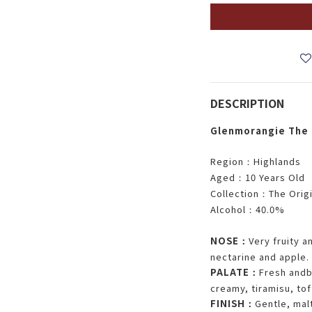
DESCRIPTION
Glenmorangie The 
Region
Highlands
：
Aged
10 Years Old
：
Collection
The Origi
：
Alcohol
40.0%
：
NOSE
Very fruity a
：
nectarine and apple.
PALATE
Fresh andb
：
creamy, tiramisu, tof
FINISH
Gentle, malt
：