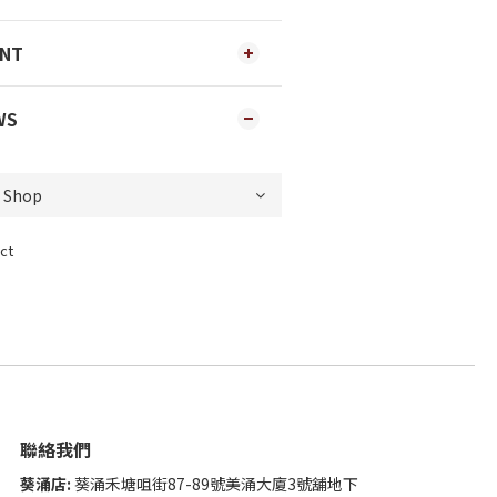
ENT
WS
ct
聯絡我們
葵涌店:
葵涌禾塘咀街87-89號美涌大廈3號舖地下