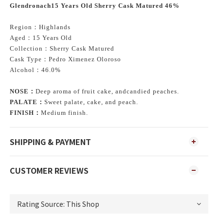
Glendronach15 Years Old Sherry Cask Matured 46%
Region
：
Highlands
Aged
：
15 Years Old
Collection
：
Sherry Cask Matured
Cask Type
：
Pedro Ximenez Oloroso
Alcohol
：
46.0%
NOSE
：
Deep aroma of fruit cake, andcandied peaches.
PALATE
：
Sweet palate, cake, and peach.
FINISH
：
Medium finish.
SHIPPING & PAYMENT
CUSTOMER REVIEWS