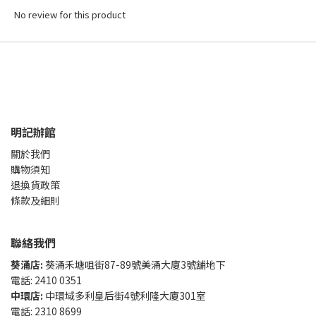
No review for this product
明記辦館
關於我們
購物須知
退換貨政策
條款及細則
聯絡我們
葵涌店:
葵涌禾塘咀街87-89號美涌大廈3號舖地下
電話: 2410 0351
中環店:
中環域多利皇后街4號利隆大廈301室
電話: 2310 8699