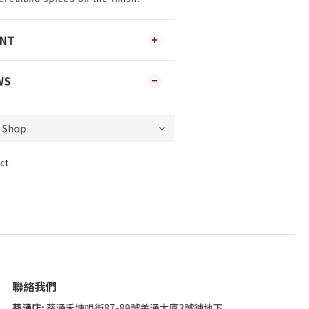
ENT
WS
ct
聯絡我們
葵涌店:
葵涌禾塘咀街87-89號美涌大廈3號舖地下