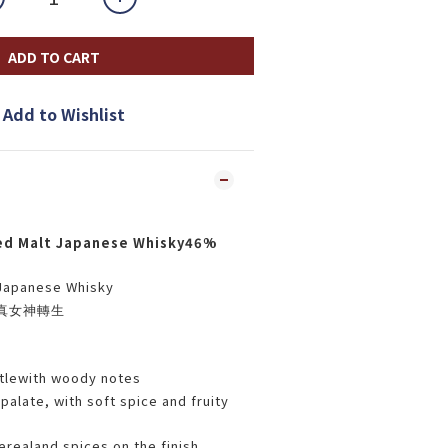
ADD TO CART
Add to Wishlist
ed Malt Japanese Whisky46%
Japanese Whisky
真女神轉生
tlewith woody notes
alate, with soft spice and fruity
erealand spices on the finish.