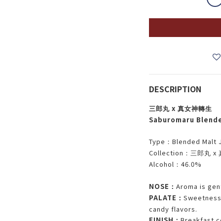
DESCRIPTION
x
三郎丸
真女神轉生
Saburomaru Blend
Type
Blended Malt 
：
Collection
x
：三郎丸
Alcohol
46.0%
：
NOSE
Aroma is gen
：
PALATE
Sweetnessp
：
candy flavors.
FINISH
Breakfast c
：