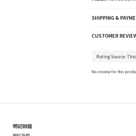
SHIPPING & PAYM
CUSTOMER REVIE
No review for this produ
明記辦館
關於我們