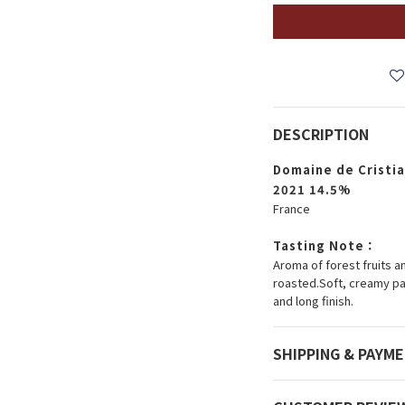
DESCRIPTION
Domaine de Cristia
2021 14.5%
France
Tasting Note：
Aroma of forest fruits a
roasted.Soft, creamy pal
and long finish.
SHIPPING & PAYM