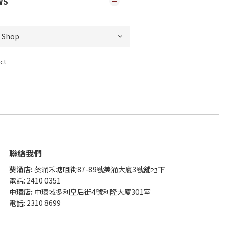
WS
ct
聯絡我們
葵涌店:
葵涌禾塘咀街87-89號美涌大廈3號舖地下
電話: 2410 0351
中環店:
中環域多利皇后街4號利隆大廈301室
電話: 2310 8699