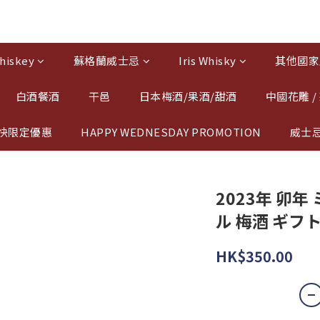
hiskey
蘇格蘭威士忌
Iris Whisky
其他國家
白酒餐酒
干邑
日本梅酒/果酒/甜酒
中國花雕 /
快限定優惠
HAPPY WEDNESDAY PROMOTION
威士
2023年 卯
ル 梅酒 ギフト 
HK$350.00