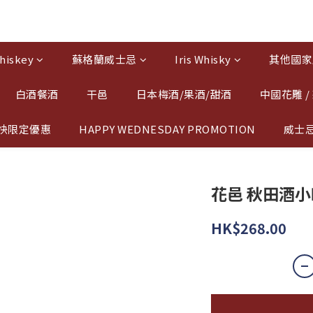
hiskey
蘇格蘭威士忌
Iris Whisky
其他國家
白酒餐酒
干邑
日本梅酒/果酒/甜酒
中國花雕 /
快限定優惠
HAPPY WEDNESDAY PROMOTION
威士
花邑 秋田酒小町
HK$268.00