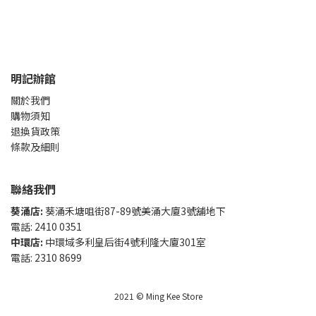
明記辦館
關於我們
購物須知
退換貨政策
條款及細則
聯絡我們
葵涌店:
葵涌禾塘咀街87-89號美涌大廈3號舖地下
電話: 2410 0351
中環店:
中環域多利皇后街4號利隆大廈301室
電話: 2310 8699
2021 © Ming Kee Store