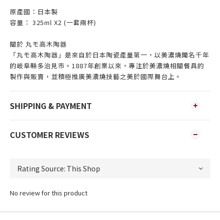
原產國：日本製
容量： 325ml X2 (一套兩杯)
關於 丸モ高木陶器
「丸モ高木陶器」是來自於日本陶瓷產量第一，以美濃燒聞名千年
的岐阜縣多治見市。1887年創業以來，專注於美濃燒相關餐具的
製作與販賣，並積極推廣美濃燒技藝之美於國際舞台上。
SHIPPING & PAYMENT
CUSTOMER REVIEWS
No review for this product