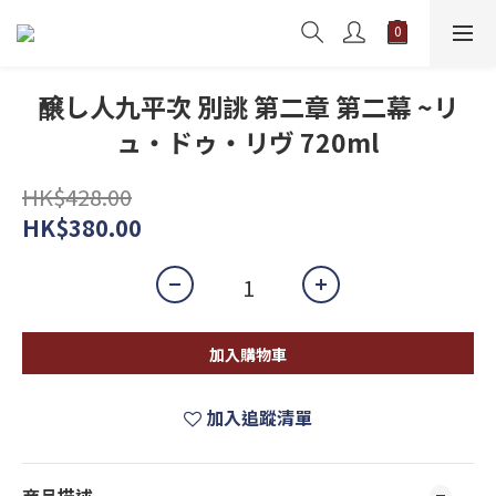
醸し人九平次 別誂 第二章 第二幕 ~リ
ュ・ドゥ・リヴ 720ml
HK$428.00
HK$380.00
加入購物車
加入追蹤清單