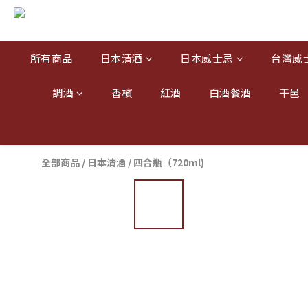
所有商品
日本清酒
日本威士忌
台灣威
調酒
香檳
紅酒
白酒餐酒
干邑
全部商品
/
日本清酒
/
四合瓶（720ml)