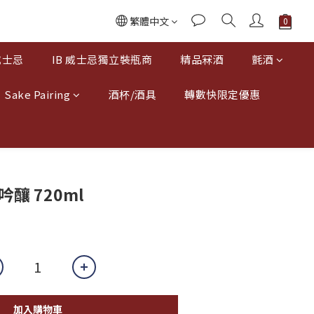
繁體中文
威士忌
IB 威士忌獨立裝瓶商
精品冧酒
氈酒
Sake Pairing
酒杯/酒具
轉數快限定優惠
釀 720ml
加入購物車