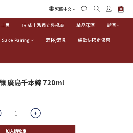
繁體中文
威士忌
IB 威士忌獨立裝瓶商
精品冧酒
氈酒
Sake Pairing
酒杯/酒具
轉數快限定優惠
 廣島千本錦 720ml
加入購物車