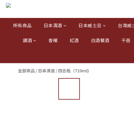
所有商品
日本清酒
日本威士忌
台灣威
調酒
香檳
紅酒
白酒餐酒
干邑
全部商品
/
日本清酒
/
四合瓶（720ml)